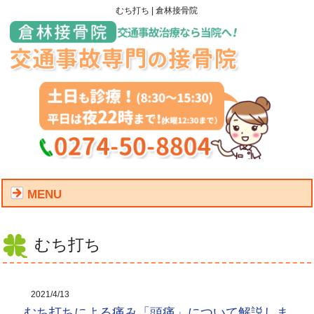
むち打ち | 倉林接骨院
MENU
むち打ち
2021/4/13
むち打ちによる痛み「頭痛」について解説しま